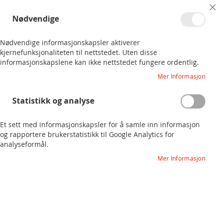
Logg inn
Saldo vervepoeng 0
Cl
Nødvendige
Skip
Co
Ba
to
Søk
Ha
Content
Nødvendige informasjonskapsler aktiverer
kjernefunksjonaliteten til nettstedet. Uten disse
informasjonskapslene kan ikke nettstedet fungere ordentlig.
Mer Informasjon
Velkommen til
Statistikk og analyse
vervebutikken!
Et sett med informasjonskapsler for å samle inn informasjon
og rapportere brukerstatistikk til Google Analytics for
Å ta ansvar og verve kollegaer er
analyseformål.
avgjørende for et organisert arbeidsliv.
Sterkere rettigheter og et tryggere
Mer Informasjon
arbeidsmiljø for alle.
Lykke til og ikke minst takk
for ansvaret du tar!